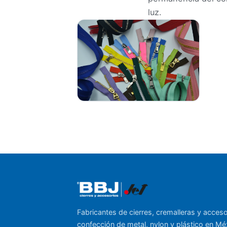
luz.
Fabricantes de cierres, cremalleras y acces
confección de metal, nylon y plástico en Mé