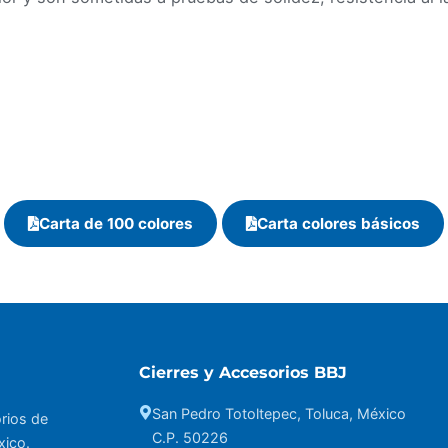
Carta de 100 colores
Carta colores básicos
Cierres y Accesorios BBJ
San Pedro Totoltepec, Toluca, México
orios de
C.P. 50226
xico.