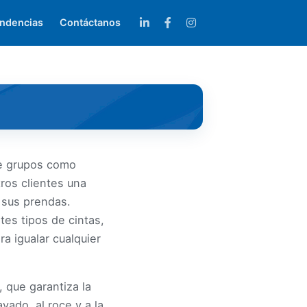
ndencias
Contáctanos
de grupos como
ros clientes una
 sus prendas.
tes tipos de cintas,
a igualar cualquier
 que garantiza la
vado, al roce y a la